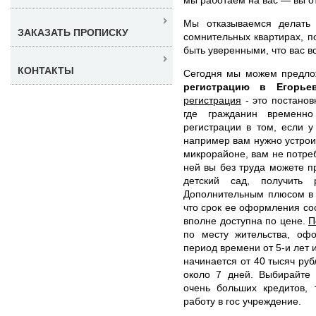
Мы отказываемся делать 
ЗАКАЗАТЬ ПРОПИСКУ
сомнительных квартирах, п
быть уверенными, что вас вс
КОНТАКТЫ
Сегодня мы можем предл
регистрацию в Егорь
регистрация
- это постанов
где гражданин временно
регистрации в том, если у
например вам нужно устроит
микрорайоне, вам не потре
ней вы без труда можете п
детский сад, получить 
Дополнительным плюсом в п
что срок ее оформления сос
вполне доступна по цене.
П
по месту жительства, оф
период времени от 5-и лет 
начинается от 40 тысяч ру
около 7 дней. Выбирайте 
очень больших кредитов, 
работу в гос учреждение.